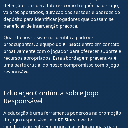
detecção considera fatores como frequência de jogo,
valores apostados, duração das sessões e padrões de
depósito para identificar jogadores que possam se
beneficiar de intervenção precoce.
Quando nosso sistema identifica padrões
preocupantes, a equipe do
KT Slots
entra em contato
proativamente com o jogador para oferecer suporte e
recursos apropriados. Esta abordagem preventiva é
uma parte crucial do nosso compromisso com o jogo
responsável.
Educação Contínua sobre Jogo
Responsável
A educação é uma ferramenta poderosa na promoção
do jogo responsável, e o
KT Slots
investe
significativamente em programas educacionais para