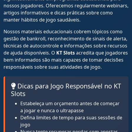
nossos jogadores. Oferecemos regularmente webinars,
artigos informativos e dicas práticas sobre como
manter hábitos de jogo saudáveis.
Nossos materiais educacionais cobrem tópicos como
gestão de bankroll, reconhecimento de sinais de alerta,
técnicas de autocontrole e informações sobre recursos
de ajuda disponíveis. O
KT Slots
acredita que jogadores
bem informados são mais capazes de tomar decisões
responsáveis sobre suas atividades de jogo.
Dicas para Jogo Responsável no KT
Slots
Estabeleça um orçamento antes de começar
a jogar e nunca o ultrapasse
Defina limites de tempo para suas sessões de
jogo
Nunca tente recuperar perdas com apostas