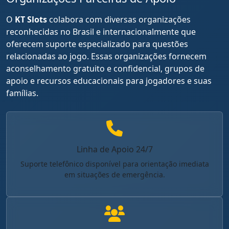
O
KT Slots
colabora com diversas organizações
reconhecidas no Brasil e internacionalmente que
oferecem suporte especializado para questões
relacionadas ao jogo. Essas organizações fornecem
aconselhamento gratuito e confidencial, grupos de
apoio e recursos educacionais para jogadores e suas
famílias.
Linha de Apoio 24/7
Suporte telefônico disponível para orientação imediata
em situações de emergência.