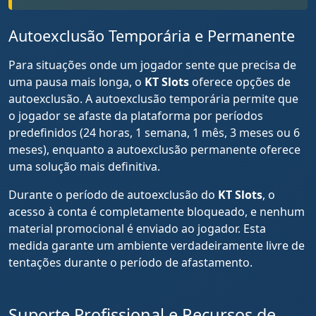
Autoexclusão Temporária e Permanente
Para situações onde um jogador sente que precisa de
uma pausa mais longa, o
KT Slots
oferece opções de
autoexclusão. A autoexclusão temporária permite que
o jogador se afaste da plataforma por períodos
predefinidos (24 horas, 1 semana, 1 mês, 3 meses ou 6
meses), enquanto a autoexclusão permanente oferece
uma solução mais definitiva.
Durante o período de autoexclusão do
KT Slots
, o
acesso à conta é completamente bloqueado, e nenhum
material promocional é enviado ao jogador. Esta
medida garante um ambiente verdadeiramente livre de
tentações durante o período de afastamento.
Suporte Profissional e Recursos de