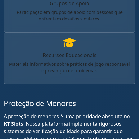
Grupos de Apoio
Participação em grupos de apoio com pessoas que
enfrentam desafios similares.
Recursos Educacionais
Materiais informativos sobre práticas de jogo responsável
e prevenção de problemas.
Proteção de Menores
A proteção de menores é uma prioridade absoluta no
KT Slots
. Nossa plataforma implementa rigorosos
sistemas de verificação de idade para garantir que
apenas adultos maiores de 18 anos tenham acesso aos