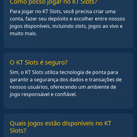
Como posso jogar no KT Slots?
Para jogar no KT Slots, você precisa criar uma
conta, fazer seu depósito e escolher entre nossos
jogos disponíveis, incluindo slots, jogos ao vivo e
muito mais.
O KT Slots é seguro?
Sim, o KT Slots utiliza tecnologia de ponta para
garantir a segurança dos dados e transações de
nossos usuários, oferecendo um ambiente de
jogo responsável e confiável.
Quais jogos estão disponíveis no KT
Slots?