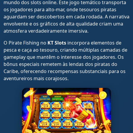
mundo dos slots online. Este jogo temático transporta
os jogadores para alto-mar, onde tesouros piratas
aguardam ser descobertos em cada rodada. A narrativa
envolvente e os gráficos de alta qualidade criam uma
atmosfera verdadeiramente imersiva.
O Pirate Fishing no
KT Slots
incorpora elementos de
pesca e caça ao tesouro, criando múltiplas camadas de
gameplay que mantêm o interesse dos jogadores. Os
bônus especiais remetem às lendas dos piratas do
Caribe, oferecendo recompensas substanciais para os
aventureiros mais corajosos.