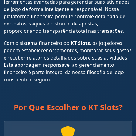
ferramentas avançadas para gerenciar suas atividades
de jogo de forma inteligente e responsável. Nossa
plataforma financeira permite controle detalhado de
depósitos, saques e histórico de apostas,
proporcionando transparência total nas transações.
Com o sistema financeiro do
KT Slots
, os jogadores
podem estabelecer orçamentos, monitorar seus gastos
e receber relatórios detalhados sobre suas atividades.
Esta abordagem responsável ao gerenciamento
financeiro é parte integral da nossa filosofia de jogo
consciente e seguro.
Por Que Escolher o KT Slots?