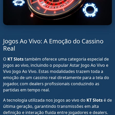
Jogos Ao Vivo: A Emoção do Cassino
Real
O
KT Slots
também oferece uma categoria especial de
jogos ao vivo, incluindo o popular Astar Jogo Ao Vivo e
Vivo Jogo Ao Vivo. Estas modalidades trazem toda a
emoção de um cassino real diretamente para a tela do
jogador, com dealers profissionais conduzindo as
partidas em tempo real.
A tecnologia utilizada nos jogos ao vivo do
KT Slots
é de
última geração, garantindo transmissões em alta
definição e interação fluida entre jogadores e dealers.