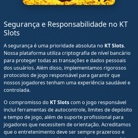
Segurança e Responsabilidade no KT
Slots
A segurança é uma prioridade absoluta no
KT Slots
.
Nossa plataforma utiliza criptografia de nível bancário
para proteger todas as transações e dados pessoais
dos usuários. Além disso, implementamos rigorosos
protocolos de jogo responsável para garantir que
nossos jogadores tenham uma experiência saudável e
controlada.
O compromisso do
KT Slots
com o jogo responsável
inclui ferramentas de autocontrole, limites de depósito
e tempo de jogo, além de suporte profissional para
jogadores que necessitem de orientação. Acreditamos
que o entretenimento deve ser sempre prazeroso e