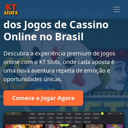
KT Slots: A Revolução
dos Jogos de Cassino
Online no Brasil
Descubra a experiência premium de jogos
online com o KT Slots, onde cada aposta é
uma nova aventura repleta de emoção e
oportunidades únicas.
Comece a Jogar Agora